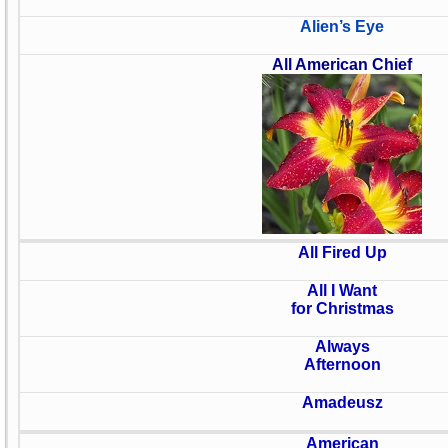
Alien’s Eye
All American Chief
All Fired Up
All I Want
for Christmas
Always
Afternoon
Amadeusz
American