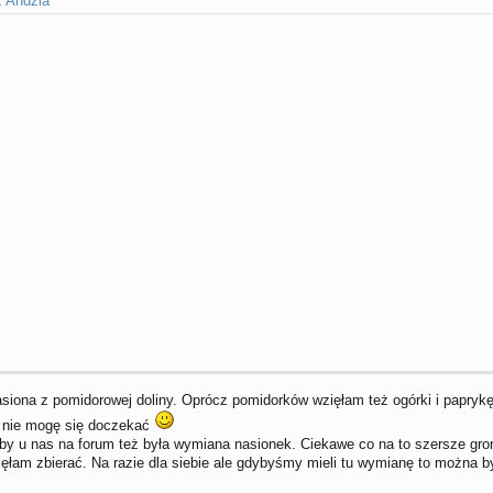
:
Andzia
iona z pomidorowej doliny. Oprócz pomidorków wzięłam też ogórki i paprykę
ż nie mogę się doczekać
by u nas na forum też była wymiana nasionek. Ciekawe co na to szersze g
łam zbierać. Na razie dla siebie ale gdybyśmy mieli tu wymianę to można by 