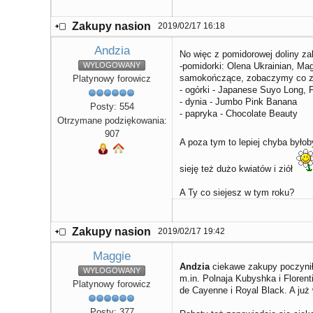
Zakupy nasion
2019/02/17 16:18
Andzia
No więc z pomidorowej doliny za
WYLOGOWANY
-pomidorki: Olena Ukrainian, Ma
samokończące, zobaczymy co z 
Platynowy forowicz
- ogórki - Japanese Suyo Long,
- dynia - Jumbo Pink Banana
Posty: 554
- papryka - Chocolate Beauty
Otrzymane podziękowania:
907
A poza tym to lepiej chyba było
sieję też dużo kwiatów i ziół
A Ty co siejesz w tym roku?
Zakupy nasion
2019/02/17 19:42
Maggie
Andzia
ciekawe zakupy poczyni
WYLOGOWANY
m.in. Polnaja Kubyshka i Floren
Platynowy forowicz
de Cayenne i Royal Black. A już
Posty: 377