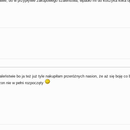
awie, bo w przypływie zakupowego szaleństwa, wpadło mi do koszyka kilka o
ństwie bo ja też już tyle nakupiłam przeróżnych nasion, że aż się boję co bę
zon nie w pełni rozpoczęty