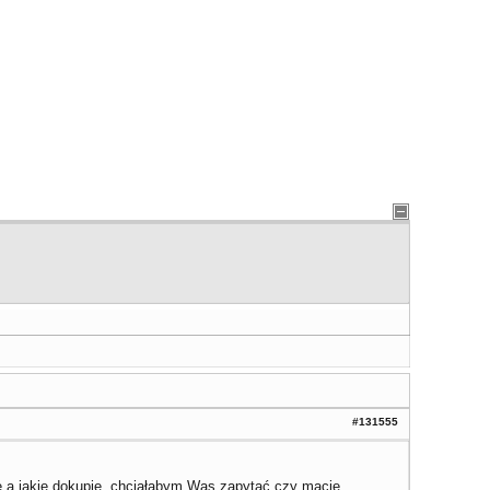
#131555
e a jakie dokupię, chciałabym Was zapytać czy macie