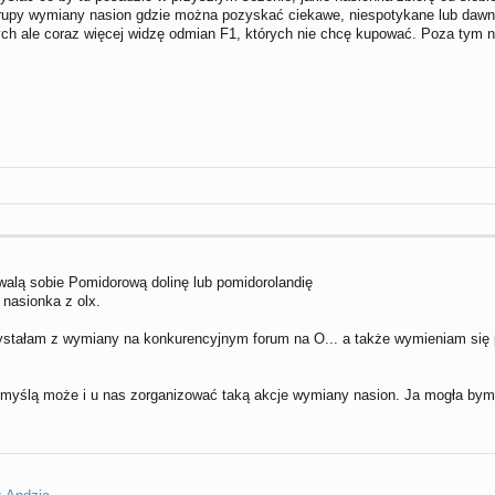
grupy wymiany nasion gdzie można pozyskać ciekawe, niespotykane lub da
ch ale coraz więcej widzę odmian F1, których nie chcę kupować. Poza tym n
hwalą sobie Pomidorową dolinę lub pomidorolandię
 nasionka z olx.
zystałam z wymiany na konkurencyjnym forum na O... a także wymieniam się
 myślą może i u nas zorganizować taką akcje wymiany nasion. Ja mogła bym s