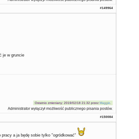
#149964
 je w gruncie
Ostatnio zmieniany: 2019/02/18 21:32 przez
Maggie
.
Administrator wyłączył możliwość publicznego pisania postów.
#150084
 pracy a ja będę sobie tylko "ogródkować"