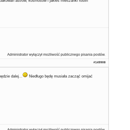
pakowań astrów, kosmosów i jakieś mieszanki roślin
Administrator wyłączył możliwość publicznego pisania postów.
#149908
dzie dalej...
Niedługo będę musiała zacząć omijać
Administrator wyłączył możliwość publicznego pisania postów.