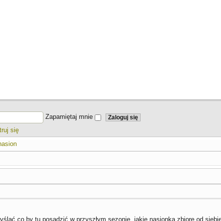
Zapamiętaj mnie
ruj się
nasion
lać co by tu posadzić w przyszłym sezonie, jakie nasionka zbiorę od siebi