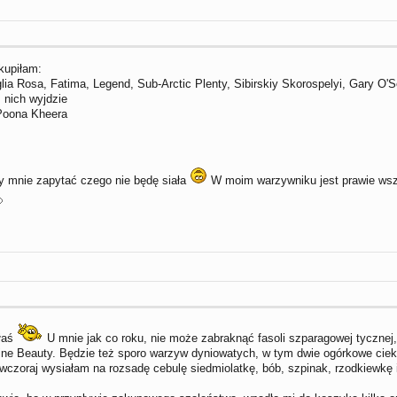
kupiłam:
glia Rosa, Fatima, Legend, Sub-Arctic Plenty, Sibirskiy Skorospelyi, Gary O
nich wyjdzie
 Poona Kheera
by mnie zapytać czego nie będę siała
W moim warzywniku jest prawie wsz
łaś
U mnie jak co roku, nie może zabraknąć fasoli szparagowej tycznej
tine Beauty. Będzie też sporo warzyw dyniowatych, w tym dwie ogórkowe ciek
 wczoraj wysiałam na rozsadę cebulę siedmiolatkę, bób, szpinak, rzodkiewkę