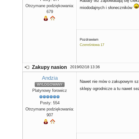
Rabaty też zapowiadają się ciek
Otrzymane podziękowania:
miododajnych i słoneczników
679
Pozdrawiam
Czereśniowa 17
Zakupy nasion
2019/02/18 13:36
Andzia
Nawet nie mów o zakupowym szale
WYLOGOWANY
sklepy ogrodnicze a tu nawet se
Platynowy forowicz
Posty: 554
Otrzymane podziękowania:
907