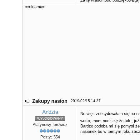
Za tę wiadomość podziękował(a)
--=reklama=--
Zakupy nasion
2019/02/15 14:37
Andzia
No więc zdecydowałam się na nas
WYLOGOWANY
warto, mam nadzieję że tak , ju
Platynowy forowicz
Bardzo podoba mi się pomysł że
nasionek bo w tamtym roku zaczę
Posty: 554