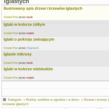
iglastych
Ilustrowany spis drzew i krzewów iglastych
Ostatni Post
przez
basik
Iglaki w kolorze żółtym
Ostatni Post
przez
wojtek
Iglaki o pokroju zwisającym
Ostatni Post
przez
ZbigniewG
Iglaste mikrusy
Ostatni Post
przez
basik
Iglaki w kolorze niebieskim
Ostatni Post
przez
wojtek
Kategorie
Rośliny ozdobne w ogrodzie i w domu
Drzewa i krzewy i
krzewów iglastych