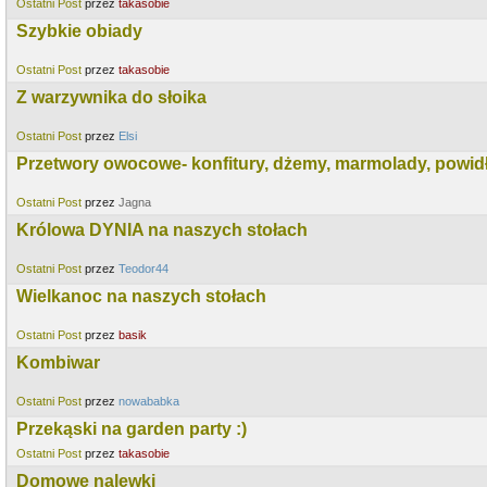
Ostatni Post
przez
takasobie
Szybkie obiady
Ostatni Post
przez
takasobie
Z warzywnika do słoika
Ostatni Post
przez
Elsi
Przetwory owocowe- konfitury, dżemy, marmolady, powidł
Ostatni Post
przez
Jagna
Królowa DYNIA na naszych stołach
Ostatni Post
przez
Teodor44
Wielkanoc na naszych stołach
Ostatni Post
przez
basik
Kombiwar
Ostatni Post
przez
nowababka
Przekąski na garden party :)
Ostatni Post
przez
takasobie
Domowe nalewki