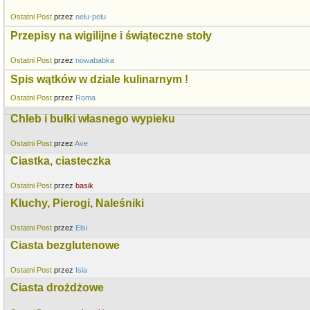
Ostatni Post
przez
nelu-pelu
Przepisy na wigilijne i świąteczne stoły
Ostatni Post
przez
nowababka
Spis wątków w dziale kulinarnym !
Ostatni Post
przez
Roma
Chleb i bułki własnego wypieku
Ostatni Post
przez
Ave
Ciastka, ciasteczka
Ostatni Post
przez
basik
Kluchy, Pierogi, Naleśniki
Ostatni Post
przez
Elsi
Ciasta bezglutenowe
Ostatni Post
przez
Isia
Ciasta drożdżowe