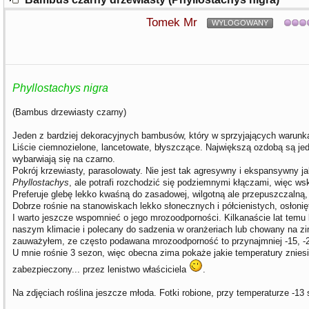
Tomek Mr
WYLOGOWANY
Phyllostachys nigra
(Bambus drzewiasty czarny)
Jeden z bardziej dekoracyjnych bambusów, który w sprzyjających warunk
Liście ciemnozielone, lancetowate, błyszczące. Największą ozdobą są jed
wybarwiają się na czarno.
Pokrój krzewiasty, parasolowaty. Nie jest tak agresywny i ekspansywny ja
Phyllostachys
, ale potrafi rozchodzić się podziemnymi kłączami, więc wsk
Preferuje glebę lekko kwaśną do zasadowej, wilgotną ale przepuszczalną, 
Dobrze rośnie na stanowiskach lekko słonecznych i półcienistych, osłonię
I warto jeszcze wspomnieć o jego mrozoodporności. Kilkanaście lat tem
naszym klimacie i polecany do sadzenia w oranżeriach lub chowany na z
zauważyłem, ze często podawana mrozoodporność to przynajmniej -15, -20 
U mnie rośnie 3 sezon, więc obecna zima pokaże jakie temperatury znies
zabezpieczony... przez lenistwo właściciela
.
Na zdjęciach roślina jeszcze młoda. Fotki robione, przy temperaturze -13 