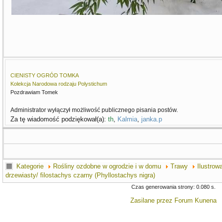
CIENISTY OGRÓD TOMKA
Kolekcja Narodowa rodzaju Polystichum
Pozdrawiam Tomek
Administrator wyłączył możliwość publicznego pisania postów.
Za tę wiadomość podziękował(a):
th
,
Kalmia
,
janka.p
Kategorie
Rośliny ozdobne w ogrodzie i w domu
Trawy
Ilustrow
drzewiasty/ filostachys czarny (Phyllostachys nigra)
Czas generowania strony: 0.080 s.
Zasilane przez
Forum Kunena