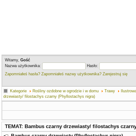
Witamy,
Gość
Nazwa użytkownika:
Hasło:
Zapomniałeś hasła?
Zapomniałeś nazwy użytkownika?
Zarejestruj się
Kategorie
Rośliny ozdobne w ogrodzie i w domu
Trawy
Ilustrow
drzewiasty/ filostachys czarny (Phyllostachys nigra)
TEMAT: Bambus czarny drzewiasty/ filostachys czarny
Bambus czarny drzewiasty (Phyllostachys nigra)