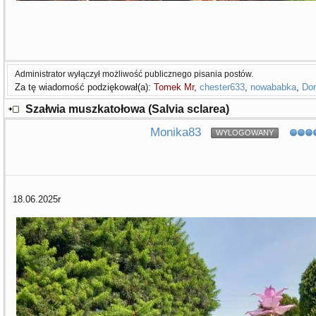
Administrator wyłączył możliwość publicznego pisania postów.
Za tę wiadomość podziękował(a):
Tomek Mr
,
chester633
,
nowababka
,
Dor
Szałwia muszkatołowa (Salvia sclarea)
Monika83
WYLOGOWANY
18.06.2025r