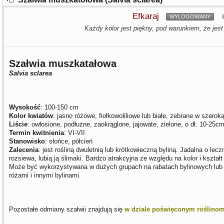
Efkaraj
WYLOGOWANY
Każdy kolor jest piękny, pod warunkiem, że jest
Szałwia muszkatałowa
Salvia sclarea
Wysokość
: 100-150 cm
Kolor kwiatów
: jasno różowe, fiołkowoliliowe lub białe, zebrane w szerok
Liście
: owłosione, podłużne, zaokrąglone, jajowate, zielone, o dł. 10-25c
Termin kwitnienia
: VI-VII
Stanowisko
: słońce, półcień
Zalecenia
: jest rośliną dwuletnią lub krótkowieczną byliną. Jadalna o le
rozsiewa, lubią ją ślimaki. Bardzo atrakcyjna ze względu na kolor i kształt
Może być wykorzystywana w dużych grupach na rabatach bylinowych lub j
różami i innymi bylinami.
Pozostałe odmiany szałwii znajdują się
w dziale poświęconym roślino