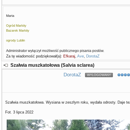
Marta
Ogród Markity
Bazarek Markity
ogrody Lublin
Administrator wyłączył możliwość publicznego pisania postów.
Za tę wiadomość podziękował(a):
Efkaraj
,
Ave
,
DorotaZ
Szałwia muszkatołowa (Salvia sclarea)
DorotaZ
WYLOGOWANY
Szałwia muszkatołowa. Wysiana w zeszłym roku, wydała odrosty. Daje t
Fot. 3 lipca 2022