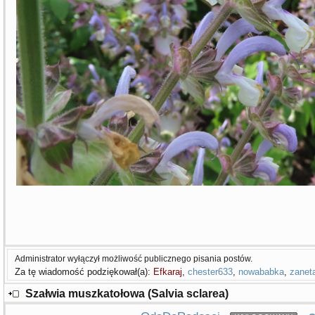
Administrator wyłączył możliwość publicznego pisania postów.
Za tę wiadomość podziękował(a):
Efkaraj
,
chester633
,
nowababka
,
zanet
Szałwia muszkatołowa (Salvia sclarea)