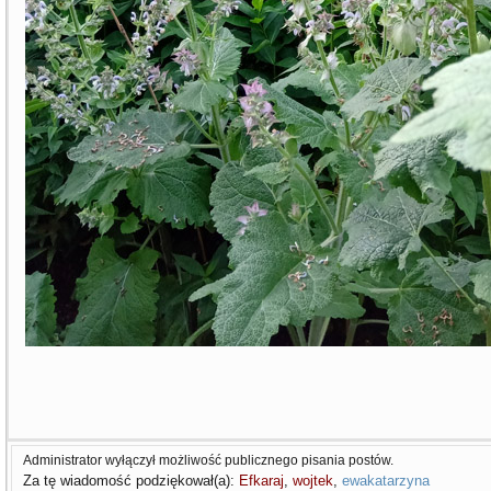
Administrator wyłączył możliwość publicznego pisania postów.
Za tę wiadomość podziękował(a):
Efkaraj
,
wojtek
,
ewakatarzyna