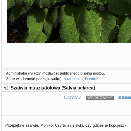
Administrator wyłączył możliwość publicznego pisania postów.
Za tę wiadomość podziękował(a):
nowababka
,
DorotaZ
Szałwia muszkatołowa (Salvia sclarea)
DorotaZ
WYLOGOWANY
Przepiękne szałwie, Moniko. Czy to są siewki, czy gdzieś je kupujesz?