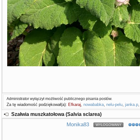
Administrator wyłączył możliwość publicznego pisania postów.
Za tę wiadomość podziękował(a):
Efkaraj
,
nowababka
,
nelu-pelu
,
janka.p
Szałwia muszkatołowa (Salvia sclarea)
Monika83
WYLOGOWANY