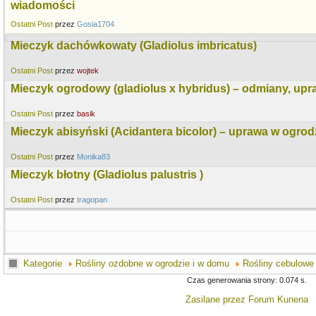
wiadomości
Ostatni Post
przez
Gosia1704
Mieczyk dachówkowaty (Gladiolus imbricatus)
Ostatni Post
przez
wojtek
Mieczyk ogrodowy (gladiolus x hybridus) – odmiany, upr
Ostatni Post
przez
basik
Mieczyk abisyński (Acidantera bicolor) – uprawa w ogrod
Ostatni Post
przez
Monika83
Mieczyk błotny (Gladiolus palustris )
Ostatni Post
przez
tragopan
Kategorie
Rośliny ozdobne w ogrodzie i w domu
Rośliny cebulowe 
Czas generowania strony: 0.074 s.
Zasilane przez
Forum Kunena