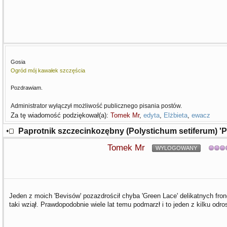
Gosia
Ogród mój kawałek szczęścia
Pozdrawiam.
Administrator wyłączył możliwość publicznego pisania postów.
Za tę wiadomość podziękował(a):
Tomek Mr
,
edyta
,
Elżbieta
,
ewacz
Paprotnik szczecinkozębny (Polystichum setiferum) '
Tomek Mr
WYLOGOWANY
Jeden z moich 'Bevisów' pozazdrościł chyba 'Green Lace' delikatnych fro
taki wziął. Prawdopodobnie wiele lat temu podmarzł i to jeden z kilku odros