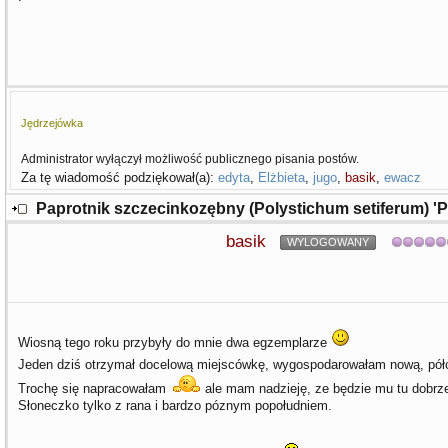
Jędrzejówka
Administrator wyłączył możliwość publicznego pisania postów.
Za tę wiadomość podziękował(a):
edyta
,
Elżbieta
,
jugo
,
basik
,
ewacz
Paprotnik szczecinkozębny (Polystichum setiferum) '
basik
WYLOGOWANY
Wiosną tego roku przybyły do mnie dwa egzemplarze
Jeden dziś otrzymał docelową miejscówkę, wygospodarowałam nową, półc
Trochę się napracowałam
ale mam nadzieję, ze będzie mu tu dobr
Słoneczko tylko z rana i bardzo póznym popołudniem.