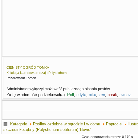
CIENISTY OGRÓD TOMKA
Kolekcja Narodowa rodzaju Polystichum
Pozdrawiam Tomek
Administrator wyłączył możliwość publicznego pisania postów.
Za tę wiadomość podziękował(a):
Poll
,
edyta
,
piku
,
zen
,
basik
,
ewacz
Kategorie
Rośliny ozdobne w ogrodzie i w domu
Paprocie
Ilust
szczecinkozębny (Polystichum setiferum) 'Bevis'
Czas generowania strony: 0.179 s.