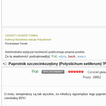
CIENISTY OGRÓD TOMKA
Kolekcja Narodowa rodzaju Polystichum
Pozdrawiam Tomek
Administrator wyłączył możliwość publicznego pisania postów.
Za tę wiadomość podziękował(a):
Poll
,
edyta
,
basik
,
ewacz
Paprotnik szczecinkozębny (Polystichum setiferum) '
Poll
WYLOGOWANY
Czciciel gwia
Posty: 28852
U mnie, temperatury są tak wysokie, że młodszy egzemplarz tego paprotnik
cieniówką 65%!