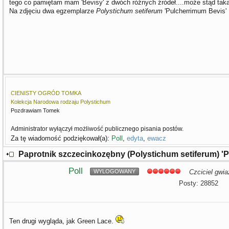
tego co pamiętam mam 'Bevisy' z dwóch różnych źródeł....może stąd tak
Na zdjęciu dwa egzemplarze
Polystichum setiferum
'Pulcherrimum Bevis' 
CIENISTY OGRÓD TOMKA
Kolekcja Narodowa rodzaju Polystichum
Pozdrawiam Tomek
Administrator wyłączył możliwość publicznego pisania postów.
Za tę wiadomość podziękował(a):
Poll
,
edyta
,
ewacz
Paprotnik szczecinkozębny (Polystichum setiferum) '
Poll
WYLOGOWANY
Czciciel gwia
Posty: 28852
Ten drugi wygląda, jak Green Lace.