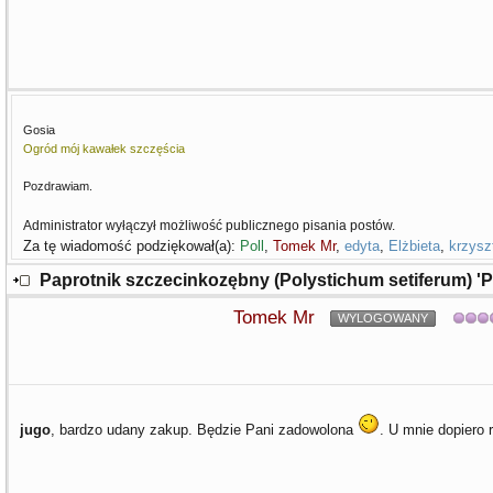
Gosia
Ogród mój kawałek szczęścia
Pozdrawiam.
Administrator wyłączył możliwość publicznego pisania postów.
Za tę wiadomość podziękował(a):
Poll
,
Tomek Mr
,
edyta
,
Elżbieta
,
krzysz
Paprotnik szczecinkozębny (Polystichum setiferum) '
Tomek Mr
WYLOGOWANY
jugo
, bardzo udany zakup. Będzie Pani zadowolona
. U mnie dopiero r