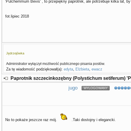
'Pulcherrimum Bevis' , to przepiękny paprotnik, ale potrzebuje kilka lat,
fot.lipiec 2018
Jędrzejówka
Administrator wyłączył możliwość publicznego pisania postów.
Za tę wiadomość podziękował(a):
edyta
,
Elżbieta
,
ewacz
Paprotnik szczecinkozębny (Polystichum setiferum) '
jugo
WYLOGOWANY
No to pokaże jeszcze raz mój.
.Taki dostojny i elegancki.