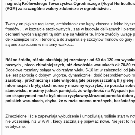
nagrodą Królewskiego Towarzystwa Ogrodniczego (Royal Horticultura
(AGM) za szczególne walory zdobnicze w ogrodnictwie .
Tworzy on pięknie regularne, architektoniczne kępy złożone z lekko błysz
frondów ... w kształcie stożkowatych , zaś w budowie delikatnych i pierz
cechami wyróżniającymi tą odmianę są właśnie te, które zwróciły uwagę p
delikatniejsze listki i tendencja do zwijania się szczytów frondów do góry 
są one zaplecione w misterny warkocz.
Różne źródła, różnie określają jej rozmiary : od 60 do 120 cm wysoko
naszych , nieco chłodniejszych, niż devońskie warunkach ok.70-80 c
Docelowe rozmiary osiąga w dojrzałym wieku 5-10 lat w zależności od jak
ale jest paprocią o dobrym wigorze, dynamicznie i dość bezproblemowo ros
zasobną , próchniczną i stale wilgotną (ale przepuszczalną !!!) glebę
informacjach brytyjskich nursery możemy wyczytać, że poradzi sobi
stanowisku, musimy jednak pamiętać, że wilgotność na Wyspach jest
ten eksperyment może być nieco ryzykowny.Mrozoodporność dobra 
polskich warunkach, chyba, że w razie mocno mroźnych, bezśnieżny
Zimozielone liście zapewniają wybudzenie i umożliwiają roślinie start w n
nie wcześniej, niż w V/VI , kiedy zaczną się pojawiać nowe. Nie jest to n
estetyczne.