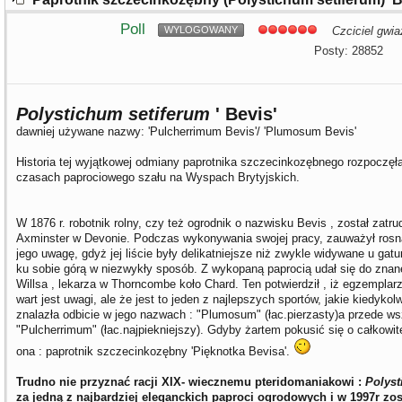
Poll
WYLOGOWANY
Czciciel gwia
Posty: 28852
Polystichum setiferum
' Bevis'
dawniej używane nazwy: 'Pulcherrimum Bevis'/ 'Plumosum Bevis'
Historia tej wyjątkowej odmiany paprotnika szczecinkozębnego rozpoczęła 
czasach paprociowego szału na Wyspach Brytyjskich.
W 1876 r. robotnik rolny, czy też ogrodnik o nazwisku Bevis , został zatr
Axminster w Devonie. Podczas wykonywania swojej pracy, zauważył rosną
jego uwagę, gdyż jej liście były delikatniejsze niż zwykle widywane u gat
ku sobie górą w niezwykły sposób. Z wykopaną paprocią udał się do znan
Willsa , lekarza w Thorncombe koło Chard. Ten potwierdził , iż egzemplarz
wart jest uwagi, ale że jest to jeden z najlepszych sportów, jakie kiedykol
znalazła odbicie w jego nazwach : "Plumosum" (łac.pierzasty)a przede w
"Pulcherrimum" (łac.najpiekniejszy). Gdyby żartem pokusić się o całkowi
ona : paprotnik szczecinkozębny 'Pięknotka Bevisa'.
Trudno nie przyznać racji XIX- wiecznemu pteridomaniakowi :
Polyst
za jedną z najbardziej eleganckich paproci ogrodowych i w 1997r zo