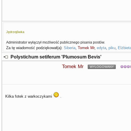
Jędrzejówka
Administrator wyłączył możliwość publicznego pisania postów.
Za tę wiadomość podziękował(a):
Siberia
,
Tomek Mr
,
edyta
,
piku
,
Elżbiet
Polystichum setiferum 'Plumosum Bevis'
Tomek Mr
WYLOGOWANY
Kilka fotek z warkoczykami
.