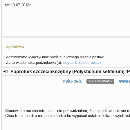
fot.13.07.2018r
.
Jędrzejówka
Administrator wyłączył możliwość publicznego pisania postów.
Za tę wiadomość podziękował(a):
edyta
,
Elżbieta
,
ewacz
Paprotnik szczecinkozębny (Polystichum setiferum) '
nelu-pelu
WYLOGOWANY
Stanowisko ma cieniste, ale .. nie przewidziałam, że sąsiedztwo tak się r
Choć to nie bardzo mu przeszkadza bo wypuścił ostatnio kilka nowych lis