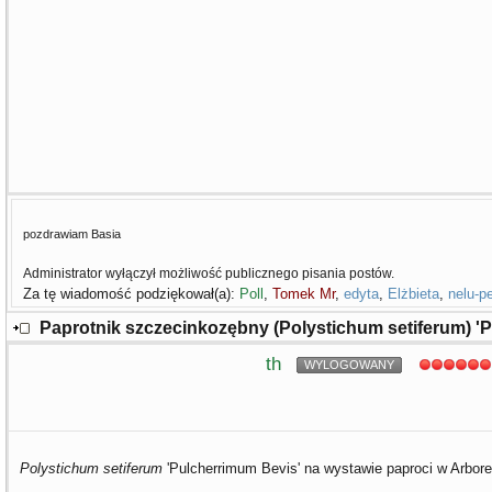
pozdrawiam Basia
Administrator wyłączył możliwość publicznego pisania postów.
Za tę wiadomość podziękował(a):
Poll
,
Tomek Mr
,
edyta
,
Elżbieta
,
nelu-p
Paprotnik szczecinkozębny (Polystichum setiferum) '
th
WYLOGOWANY
Polystichum setiferum
'Pulcherrimum Bevis' na wystawie paproci w Arbor