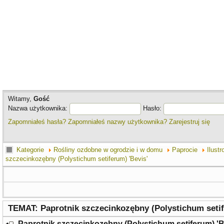
Witamy,
Gość
Nazwa użytkownika:
Hasło:
Zapomniałeś hasła?
Zapomniałeś nazwy użytkownika?
Zarejestruj się
Kategorie
Rośliny ozdobne w ogrodzie i w domu
Paprocie
Ilust
szczecinkozębny (Polystichum setiferum) 'Bevis'
TEMAT: Paprotnik szczecinkozębny (Polystichum setif
Paprotnik szczecinkozębny (Polystichum setiferum) 'B