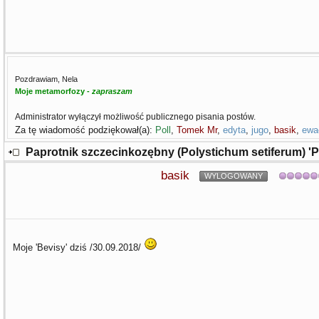
Pozdrawiam, Nela
Moje metamorfozy -
zapraszam
Administrator wyłączył możliwość publicznego pisania postów.
Za tę wiadomość podziękował(a):
Poll
,
Tomek Mr
,
edyta
,
jugo
,
basik
,
ewa
Paprotnik szczecinkozębny (Polystichum setiferum) '
basik
WYLOGOWANY
Moje 'Bevisy' dziś /30.09.2018/