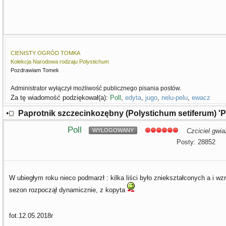
CIENISTY OGRÓD TOMKA
Kolekcja Narodowa rodzaju Polystichum
Pozdrawiam Tomek
Administrator wyłączył możliwość publicznego pisania postów.
Za tę wiadomość podziękował(a):
Poll
,
edyta
,
jugo
,
nelu-pelu
,
ewacz
Paprotnik szczecinkozębny (Polystichum setiferum) '
Poll
WYLOGOWANY
Czciciel gwia
Posty: 28852
W ubiegłym roku nieco podmarzł : kilka liści było zniekształconych a i wzros
sezon rozpoczął dynamicznie, z kopyta
fot.12.05.2018r
.