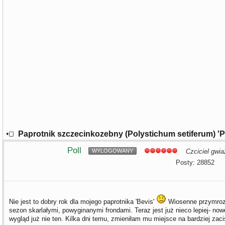
Paprotnik szczecinkozebny (Polystichum setiferum) 
Poll
WYLOGOWANY
Czciciel gwia
Posty: 28852
Nie jest to dobry rok dla mojego paprotnika 'Bevis'
Wiosenne przymrozk
sezon skarlałymi, powyginanymi frondami. Teraz jest już nieco lepiej- nowe
wygląd już nie ten. Kilka dni temu, zmieniłam mu miejsce na bardziej zacis