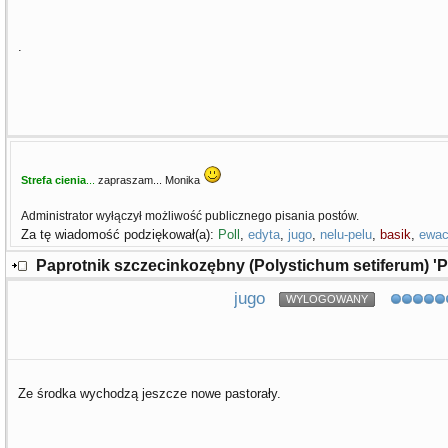
.
Strefa cienia
...
zapraszam... Monika
Administrator wyłączył możliwość publicznego pisania postów.
Za tę wiadomość podziękował(a):
Poll
,
edyta
,
jugo
,
nelu-pelu
,
basik
,
ewa
Paprotnik szczecinkozębny (Polystichum setiferum) '
jugo
WYLOGOWANY
Ze środka wychodzą jeszcze nowe pastorały.