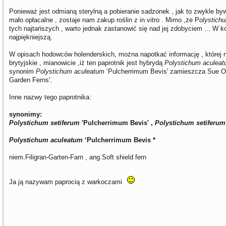
Ponieważ jest odmianą sterylną a pobieranie sadzonek , jak to zwykle by
mało opłacalne , zostaje nam zakup roślin z in vitro . Mimo ,że P
olystich
tych najtańszych , warto jednak zastanowić się nad jej zdobyciem ... W ko
najpiękniejszą.
W opisach hodowców holenderskich, można napotkać informację , której n
brytyjskie , mianowicie ,iż ten paprotnik jest hybrydą
Polystichum aculeat
synonim
Polystichum aculeatum
‘Pulcherrimum Bevis' zamieszcza Sue Ol
Garden Ferns'.
Inne nazwy tego paprotnika:
synonimy:
Polystichum setiferum
'Pulcherrimum Bevis' ,
Polystichum setiferum
Polystichum aculeatum
‘Pulcherrimum Bevis *
niem.Filigran-Garten-Farn , ang.Soft shield fern
Ja ją nazywam paprocią z warkoczami
paprotniki wymagania uprawa