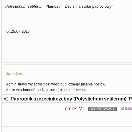
Polystichum setiferum
'Plumosum Bevis' na stoku paprociowym
fot.25.07.2017r
.
Jędrzejówka
Administrator wyłączył możliwość publicznego pisania postów.
Za tę wiadomość podziękował(a):
edyta
,
ewacz
Paprotnik szczecinkozebny (Polystichum setiferum) 
Tomek Mr
WYLOGOWANY