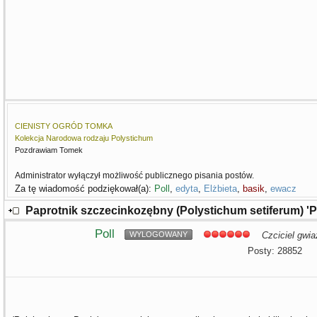
CIENISTY OGRÓD TOMKA
Kolekcja Narodowa rodzaju Polystichum
Pozdrawiam Tomek
Administrator wyłączył możliwość publicznego pisania postów.
Za tę wiadomość podziękował(a):
Poll
,
edyta
,
Elżbieta
,
basik
,
ewacz
Paprotnik szczecinkozębny (Polystichum setiferum) '
Poll
WYLOGOWANY
Czciciel gwia
Posty: 28852