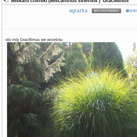
Miskant chiński (Miscanthus sinensis ) 'Gracillimus'
agrazka
WYLOGOWANY
oto mój Gracillimus we wrześniu