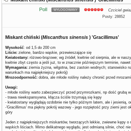
Poll
WYLOGOWANY
Czciciel gwia
Posty: 28852
Miskant chiński (
Miscanthus sinensis
) 'Gracillimus'
Wysokość
: od 1,5 do 200 cm
Liście:
zielone, bardzo wąskie, przewieszające się
Kwiatostany:
różowo-brązowe; wg źródeł, kwitnie od sierpnia, ale w nas
kwitnie zbyt często a jeśli już, to w znacznie późniejszym terminie, nawet
Wymagania:
ziemia żyzna, wilgotna, bez zastoin wodnych; stanowisko naj
warunkach ma najpiękniejszy pokrój)
Mrozoodporność:
dobra, ale młode rośliny należy chronić przed mrozami
Uwagi:
- młode rośliny warto zabezpieczyć przed przymrozkami, np dość grubą w
- trawa nieekspansywna, kłącza ściśle trzymają się kępy
- kwiatostany wyglądają ozdobnie nie tylko późnym latem, ale i jesienią, 
-'Gracillimus' ma piękny pokrój wazowy - jego rozpiętość przy ziemi jest ok
góry
Jeden z najpiękniejszych miskantów, tworzących lekkie, zwiewne kępy o
wąskich liściach. Mimo delikatnego wyglądu, jest odmianą silnie, choć nie