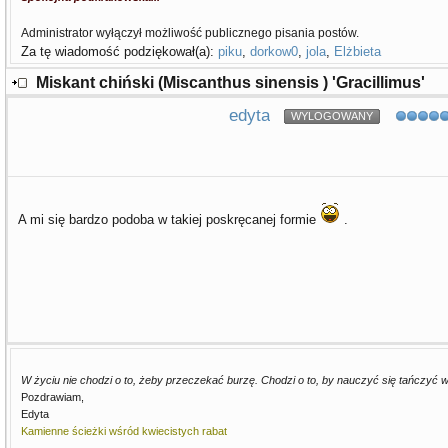
Administrator wyłączył możliwość publicznego pisania postów.
Za tę wiadomość podziękował(a):
piku
,
dorkow0
,
jola
,
Elżbieta
Miskant chiński (Miscanthus sinensis ) 'Gracillimus'
edyta
WYLOGOWANY
A mi się bardzo podoba w takiej poskręcanej formie
.
W życiu nie chodzi o to, żeby przeczekać burzę. Chodzi o to, by nauczyć się tańczyć 
Pozdrawiam,
Edyta
Kamienne ścieżki wśród kwiecistych rabat