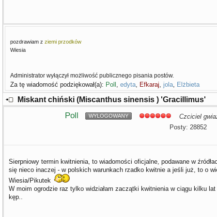
pozdrawiam z
ziemi przodków
Wiesia
Administrator wyłączył możliwość publicznego pisania postów.
Za tę wiadomość podziękował(a):
Poll
,
edyta
,
Efkaraj
,
jola
,
Elżbieta
Miskant chiński (Miscanthus sinensis ) 'Gracillimus'
Poll
WYLOGOWANY
Czciciel gwia
Posty: 28852
Sierpniowy termin kwitnienia, to wiadomości oficjalne, podawane w źródła
się nieco inaczej - w polskich warunkach rzadko kwitnie a jeśli już, to o 
Wiesia/Pikutek
W moim ogrodzie raz tylko widziałam zaczątki kwitnienia w ciągu kilku lat
kęp..