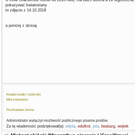
pokazywać kwiatostany
to zdjęcie z 14.10.2018
a poniżej z dzisiaj
Kwiatki bratki i stokrotki
Mini trofowisko
Pozdrawiam Iwona
Administrator wyłączył możliwość publicznego pisania postów.
Za tę wiadomość podziękował(a):
edyta
,
edulkot
,
jola
,
beatazg
,
wojtek