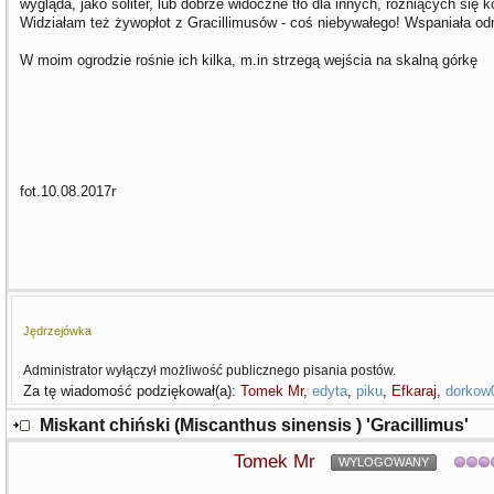
wygląda, jako soliter, lub dobrze widoczne tło dla innych, różniących się k
Widziałam też żywopłot z Gracillimusów - coś niebywałego! Wspaniała o
W moim ogrodzie rośnie ich kilka, m.in strzegą wejścia na skalną górkę
fot.10.08.2017r
Jędrzejówka
Administrator wyłączył możliwość publicznego pisania postów.
Za tę wiadomość podziękował(a):
Tomek Mr
,
edyta
,
piku
,
Efkaraj
,
dorkow
Miskant chiński (Miscanthus sinensis ) 'Gracillimus'
Tomek Mr
WYLOGOWANY