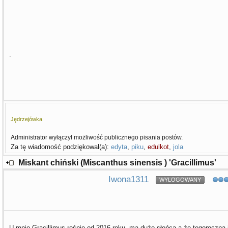
.
Jędrzejówka
Administrator wyłączył możliwość publicznego pisania postów.
Za tę wiadomość podziękował(a):
edyta
,
piku
,
edulkot
,
jola
Miskant chiński (Miscanthus sinensis ) 'Gracillimus'
Iwona1311
WYLOGOWANY
U mnie Gracillimus rośnie od 2016 roku, ma dużo słońca a że tegoroczna j