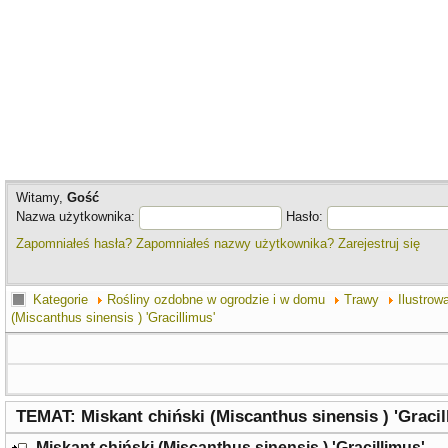
Witamy,
Gość
Nazwa użytkownika:
Hasło:
Zapomniałeś hasła?
Zapomniałeś nazwy użytkownika?
Zarejestruj się
Kategorie
Rośliny ozdobne w ogrodzie i w domu
Trawy
Ilustrow
(Miscanthus sinensis ) 'Gracillimus'
TEMAT: Miskant chiński (Miscanthus sinensis ) 'Gracil
Miskant chiński (Miscanthus sinensis ) 'Gracillimus'