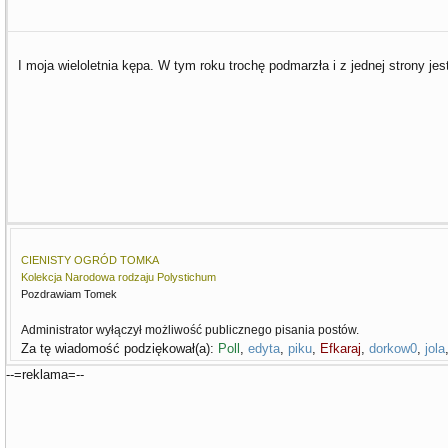
I moja wieloletnia kępa. W tym roku trochę podmarzła i z jednej strony jes
CIENISTY OGRÓD TOMKA
Kolekcja Narodowa rodzaju Polystichum
Pozdrawiam Tomek
Administrator wyłączył możliwość publicznego pisania postów.
Za tę wiadomość podziękował(a):
Poll
,
edyta
,
piku
,
Efkaraj
,
dorkow0
,
jola
--=reklama=--