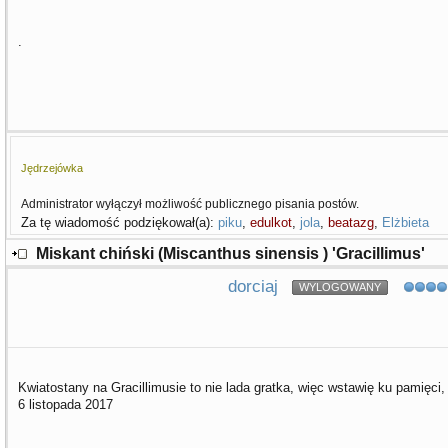
.
Jędrzejówka
Administrator wyłączył możliwość publicznego pisania postów.
Za tę wiadomość podziękował(a):
piku
,
edulkot
,
jola
,
beatazg
,
Elżbieta
Miskant chiński (Miscanthus sinensis ) 'Gracillimus'
dorciaj
WYLOGOWANY
Kwiatostany na Gracillimusie to nie lada gratka, więc wstawię ku pamięci,
6 listopada 2017