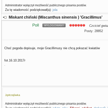
Administrator wyłączył możliwość publicznego pisania postów.
Za tę wiadomość podziękował(a):
jola
Miskant chiński (Miscanthus sinensis ) 'Gracillimus'
Poll
WYLOGOWANY
Czciciel gwia
Posty: 28852
Choć pogoda dopisuje, moje Gracillimusy nie chcą pokazać kwiatów
fot.16.10.2017r
.
Jędrzejówka
Administrator wyłączył możliwość publicznego pisania postów.