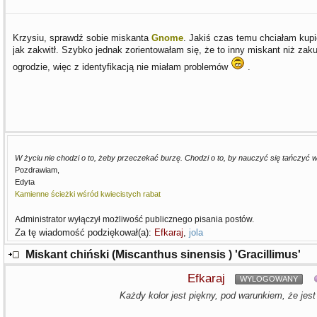
Krzysiu, sprawdź sobie miskanta
Gnome
. Jakiś czas temu chciałam kupić
jak zakwitł. Szybko jednak zorientowałam się, że to inny miskant niż za
ogrodzie, więc z identyfikacją nie miałam problemów
.
W życiu nie chodzi o to, żeby przeczekać burzę. Chodzi o to, by nauczyć się tańczyć 
Pozdrawiam,
Edyta
Kamienne ścieżki wśród kwiecistych rabat
Administrator wyłączył możliwość publicznego pisania postów.
Za tę wiadomość podziękował(a):
Efkaraj
,
jola
Miskant chiński (Miscanthus sinensis ) 'Gracillimus'
Efkaraj
WYLOGOWANY
Każdy kolor jest piękny, pod warunkiem, że jest