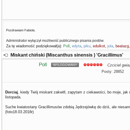
Pozdrawiam Fabiola.
Administrator wyłączył możliwość publicznego pisania postów.
Za tę wiadomość podziękował(a):
Poll
,
edyta
,
piku
,
edulkot
,
jola
,
beatazg
Miskant chiński (Miscanthus sinensis ) 'Gracillimus'
Poll
WYLOGOWANY
Czciciel gwia
Posty: 28852
Dorciaj
, kiedy Twój miskant zakwitł, zapytam z ciekawości, bo moje, jak
listopada.
Suche kwiatostany Gracillimusów zdobią Jędrzejówkę do dziś, ale niesam
(foto18.03.2018r)