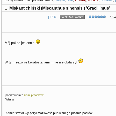
Za tę wiadomość podziękował(a):
edyta
,
piku
,
Efkaraj
,
edulkot
,
dorkow0
,
Miskant chiński (Miscanthus sinensis ) 'Gracillimus'
piku
WYLOGOWANY
"Zie
Mój późno jesiennie
W tym sezonie kwiatostanami mnie nie obdarzył
pozdrawiam z
ziemi przodków
Wiesia
Administrator wyłączył możliwość publicznego pisania postów.