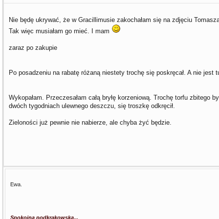
Nie będę ukrywać, że w Gracillimusie zakochałam się na zdjęciu Tomasza
Tak więc musiałam go mieć. I mam
zaraz po zakupie
Po posadzeniu na rabatę różaną niestety trochę się poskręcał. A nie jest t
Wykopałam. Przeczesałam całą bryłę korzeniową. Trochę torfu zbitego by
dwóch tygodniach ulewnego deszczu, się troszkę odkręcił.
Zieloności już pewnie nie nabierze, ale chyba żyć będzie.
Ewa.
Spokojna podkrakowska...