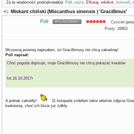
Za tę wiadomość podziękował(a):
Poll
,
edyta
,
Efkaraj
,
edulkot
,
dorkow0
,
j
Miskant chiński (Miscanthus sinensis ) 'Gracillimus'
Poll
WYLOGOWANY
Czciciel gwia
Posty: 28852
Wczesną jesienią napisałam, że Gracillimusy nie chcą zakwitnąć:
Poll napisał:
Choć pogoda dopisuje, moje Gracillimusy nie chcą pokazać kwiatów
fot.16.10.2017r
.
A jednak zakwitły!
11 listopada zrobiłam takie właśnie zdjęcia Gra
kwitnienia, choć ich liście już żółkły.