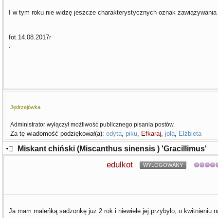
I w tym roku nie widzę jeszcze charakterystycznych oznak zawiązywania
fot.14.08.2017r
.
Jędrzejówka
Administrator wyłączył możliwość publicznego pisania postów.
Za tę wiadomość podziękował(a):
edyta
,
piku
,
Efkaraj
,
jola
,
Elżbieta
Miskant chiński (Miscanthus sinensis ) 'Gracillimus'
edulkot
WYLOGOWANY
Ja mam maleńką sadzonkę już 2 rok i niewiele jej przybyło, o kwitnieniu 