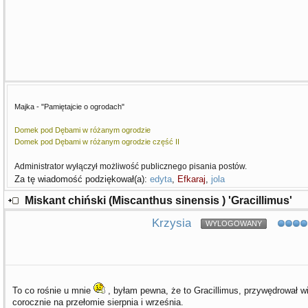
Majka - "Pamiętajcie o ogrodach"
Domek pod Dębami w różanym ogrodzie
Domek pod Dębami w różanym ogrodzie część II
Administrator wyłączył możliwość publicznego pisania postów.
Za tę wiadomość podziękował(a):
edyta
,
Efkaraj
,
jola
Miskant chiński (Miscanthus sinensis ) 'Gracillimus'
Krzysia
WYLOGOWANY
To co rośnie u mnie
, byłam pewna, że to Gracillimus, przywędrował w
corocznie na przełomie sierpnia i września.