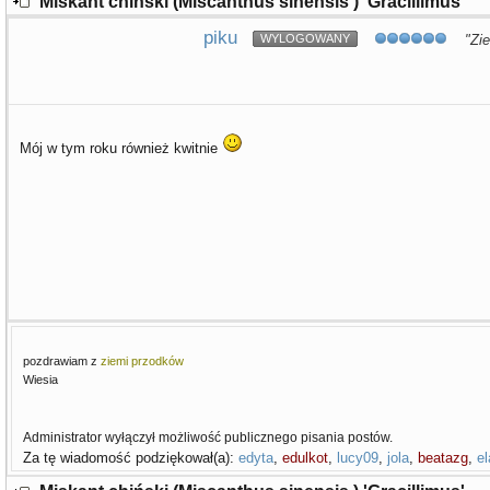
Miskant chiński (Miscanthus sinensis ) 'Gracillimus'
piku
WYLOGOWANY
"Zie
Mój w tym roku również kwitnie
pozdrawiam z
ziemi przodków
Wiesia
Administrator wyłączył możliwość publicznego pisania postów.
Za tę wiadomość podziękował(a):
edyta
,
edulkot
,
lucy09
,
jola
,
beatazg
,
e