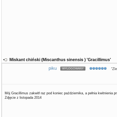
Miskant chiński (Miscanthus sinensis ) 'Gracillimus'
piku
WYLOGOWANY
"Zie
Mój Gracillimus zakwitł raz pod koniec października, a pełnia kwitnienia p
Zdjęcie z listopada 2014